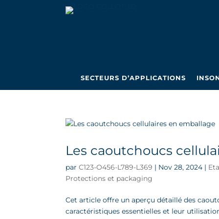
SECTEURS D’APPLICATIONS
INSO
Les caoutchoucs cellula
par
C123-O456-L789-L369
|
Nov 28, 2024
|
Et
Protections et packaging
Cet article offre un aperçu détaillé des caou
caractéristiques essentielles et leur utilisa