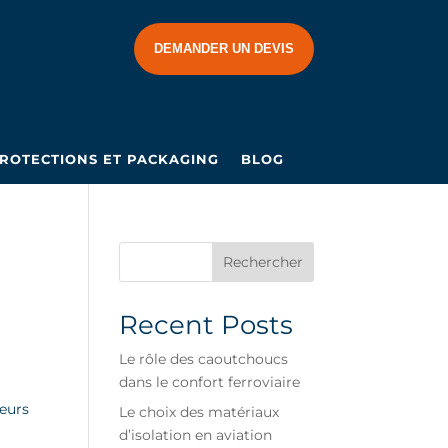
DEMANDER UN DEVIS
ROTECTIONS ET PACKAGING
BLOG
Rechercher
Recent Posts
Le rôle des caoutchoucs
dans le confort ferroviaire
leurs
Le choix des matériaux
d’isolation en aviation