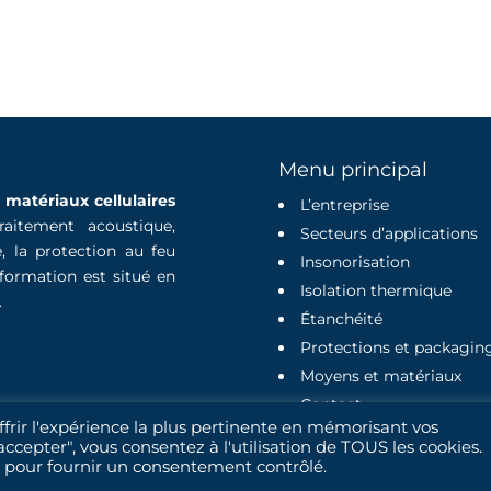
Menu principal
e
matériaux cellulaires
L’entreprise
raitement acoustique,
Secteurs d’applications
ue, la protection au feu
Insonorisation
formation est situé en
Isolation thermique
.
Étanchéité
Protections et packagin
Moyens et matériaux
Contact
ffrir l'expérience la plus pertinente en mémorisant vos
accepter", vous consentez à l'utilisation de TOUS les cookies.
 pour fournir un consentement contrôlé.
its resérvés |
Création site : Agence Digitale Webindme