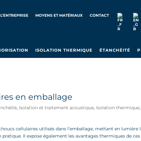
L’ENTREPRISE
MOYENS ET MATÉRIAUX
CONTACT
NORISATION
ISOLATION THERMIQUE
ÉTANCHÉITÉ
P
ires en emballage
anchéité
,
Isolation et traitement acoustique
,
Isolation thermique
,
tchoucs cellulaires utilisés dans l’emballage, mettant en lumière 
tion pratique. Il expose également les avantages thermiques de ces